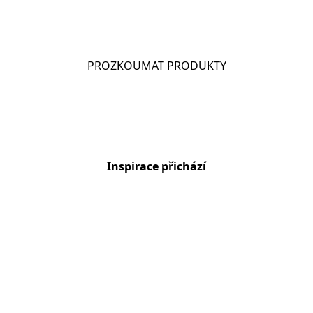
CHIO DIPS
PROZKOUMAT PRODUKTY
Inspirace přichází
Chio Snack Pack – vyberte si svůj styl
Jsme Udržitelní