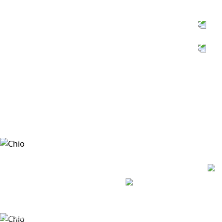
UDRŽITELNÉ
ZEMĚDĚLSTVÍ
MANAGEMENT OBALŮ
Podmínky použití
Ochrana osobních údajů
Zásady cookies